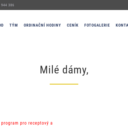
 944 386
OD
TÝM
ORDINAČNÍ HODINY
CENÍK
FOTOGALERIE
KONT
Milé dámy,
 program pro receptový a