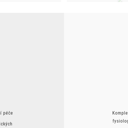
í péče
Komplex
fysiolo
ických