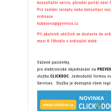
konzultační servis, původní portál není 
Pro zaslání receptu nebo konzultaci vyu
ordinace
kubesova@gynvivus.cz
Při akutních obtížích se dostavte do or
mezi 8-10hodin v ordinační době.
Vážené pacientky,
pro elektronické objednávání na
PREVE
službu
CLICKDOC
. Jednodušší formou na
Services. Služba je dostupná všem reg