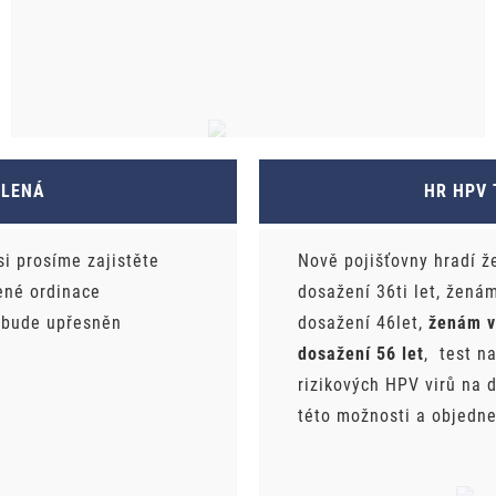
OLENÁ
HR HPV 
si prosíme zajistěte
Nově pojišťovny hradí ž
ené ordinace
dosažení 36ti let, žená
 bude upřesněn
dosažení 46let,
ženám v
dosažení 56 let
, test na
rizikových HPV virů na 
této možnosti a objedne