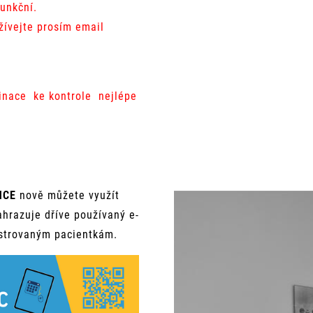
funkční.
žívejte prosím email
dinace ke kontrole nejlépe
NCE
nově můžete využít
hrazuje dříve používaný e-
istrovaným pacientkám.