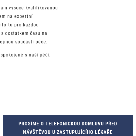
kám vysoce kvalifikovanou
em na expertní
mfortu pro každou
 s dostatkem času na
řejmou součástí péče.
spokojené s naší péčí.
PROSÍME O TELEFONICKOU DOMLUVU PŘED
NÁVŠTĚVOU U ZASTUPUJÍCÍHO LÉKAŘE