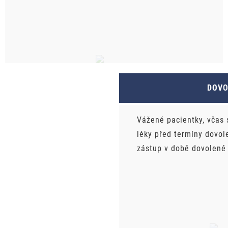
DOV
Vážené pacientky, včas 
léky před termíny dovol
zástup v době dovolené