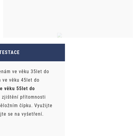
TESTACE
enám ve věku 35let do
m ve věku 45let do
e věku 55let do
 zjištění přítomnosti
děložním čípku. Využijte
jte se na vyšetření.