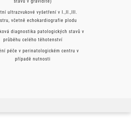
stavů v graviditě)
tní ultrazvukové vyšetření v I.,II.,III.
stru, včetně echokardiografie plodu
ková diagnostika patologických stavů v
průběhu celého těhotenství
ění péče v perinatologickém centru v
případě nutnosti