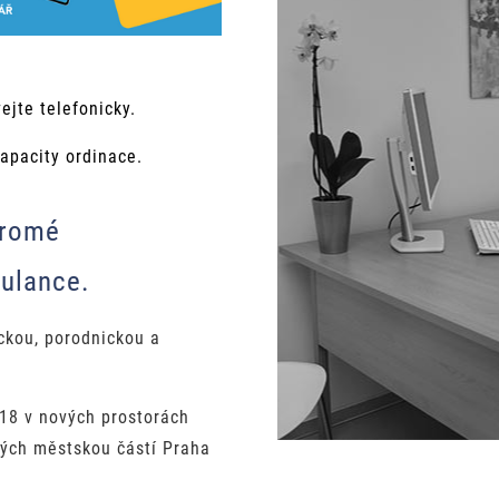
ejte telefonicky.
apacity ordinace.
kromé
bulance.
ckou, porodnickou a
18 v nových prostorách
ých městskou částí Praha