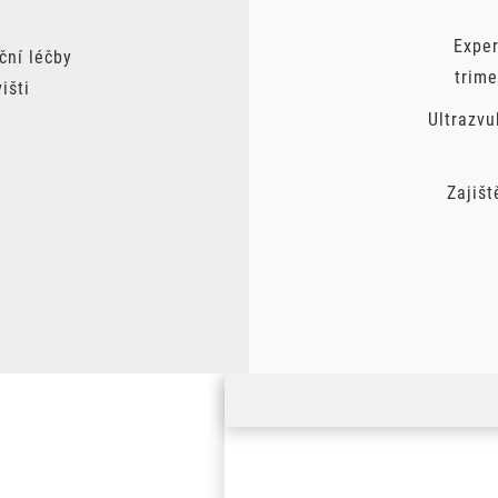
Exper
ční léčby
trime
išti
Ultrazvu
Zajišt