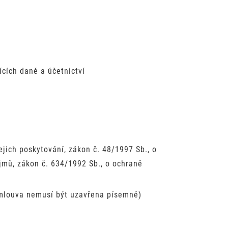
ících daně a účetnictví
jich poskytování, zákon č. 48/1997 Sb., o
íjmů, zákon č. 634/1992 Sb., o ochraně
 smlouva nemusí být uzavřena písemně)