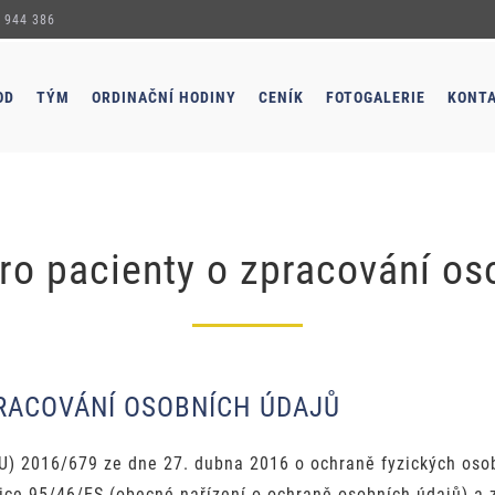
 944 386
OD
TÝM
ORDINAČNÍ HODINY
CENÍK
FOTOGALERIE
KONT
ro pacienty o zpracování os
PRACOVÁNÍ OSOBNÍCH ÚDAJŮ
U) 2016/679 ze dne 27. dubna 2016 o ochraně fyzických osob
ice 95/46/ES (obecné nařízení o ochraně osobních údajů) a z