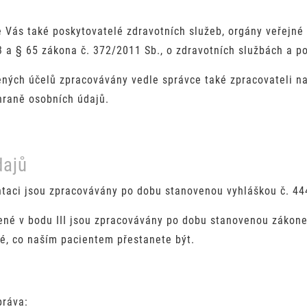
 Vás také poskytovatelé zdravotních služeb, orgány veřejné
 a § 65 zákona č. 372/2011 Sb., o zdravotních službách a p
ených účelů zpracovávány vedle správce také zpracovateli n
hraně osobních údajů.
dajů
taci jsou zpracovávány po dobu stanovenou vyhláškou č. 444
ené v bodu III jsou zpracovávány po dobu stanovenou zákon
é, co naším pacientem přestanete být.
práva: