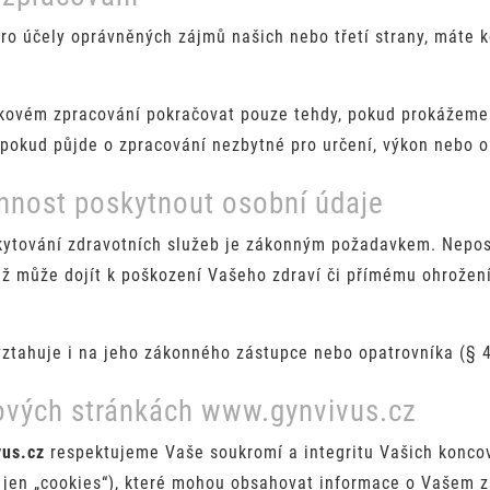
ro účely oprávněných zájmů našich nebo třetí strany, máte k
kovém zpracování pokračovat pouze tehdy, pokud prokážeme 
pokud půjde o zpracování nezbytné pro určení, výkon nebo o
innost poskytnout osobní údaje
skytování zdravotních služeb je zákonným požadavkem. Nepo
 může dojít k poškození Vašeho zdraví či přímému ohrožení 
ztahuje i na jeho zákonného zástupce nebo opatrovníka (§ 4
ových stránkách www.gynvivus.cz
us.cz
respektujeme Vaše soukromí a integritu Vašich koncový
e jen „cookies“), které mohou obsahovat informace o Vašem z