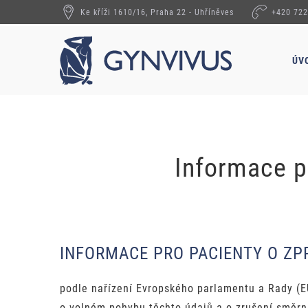
Ke kříži 1610/16, Praha 22 - Uhříněves
+420 722
ÚV
Informace p
INFORMACE PRO PACIENTY O Z
podle nařízení Evropského parlamentu a Rady (E
o volném pohybu těchto údajů a o zrušení směrn