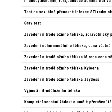
Imunocytochemie, test,edukace adminsitrativa
Test na sexuálně přenosné infekce STI+adminis
Gravitest
Zavedení nitroděložního tělíska, zdravotnický 
Zavedení nehormonálního tělíska, cena včetně
Zavedení nitroděložního tělíska Mirena cena v
Zavedení nitroděložního tělíska Kyleena
Zavedení nitroděložního tělíska Jaydess
Vyjmutí nitroděložního tělíska
Kompletní sepsání žádost o umělé přerušení těh