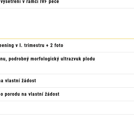
 vyšetření v rámci IVF péče
ening v I. trimestru + 2 foto
dnu, podrobný morfologický ultrazvuk plodu
na vlastní žádost
o porodu na vlastní žádost