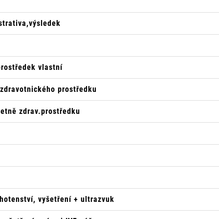
trativa,výsledek
prostředek vlastní
 zdravotnického prostředku
četně zdrav.prostředku
otenství, vyšetření + ultrazvuk