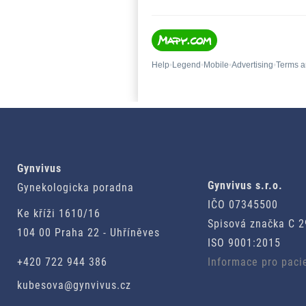
Gynvivus
Gynvivus s.r.o.
Gynekologicka poradna
IČO 07345500
Ke kříži 1610/16
Spisová značka C 
104 00 Praha 22 - Uhříněves
ISO 9001:2015
+420 722 944 386
Informace pro paci
kubesova@gynvivus.cz