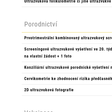
Ultrazvuková folikulometrie či jiné ultrazvukvé
Porodnictví
Prvotrimestrální kombinovaný ultrazvukový scre
Screeningové ultrazvukové vyšetření ve 20. tý
na vlastní žádost + 1 foto
Konziliární ultrazvukové porodnické vyšetření 
Cervikometrie ke zhodnocení rizika předčasnéh
2D ultrazvuková fotografie