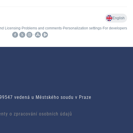
299547 vedená u Městského soudu v Praze
enty o zpracování osobních údajů