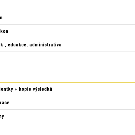
on
úkon
k , eduakce, administrativa
entky + kopie výsledků
nikace
ny