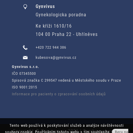
Gynvivus
Gynekologicka poradna
Ke kříži 1610/16
104 00 Praha 22 - Uhříněves
+420 722 944 386
kubesova@gynvivus.cz
Gynvivus s.r.o.
IČO 07345500
Spisová značka C 299547 vedená u Městského soudu v Praze
ISO 9001:2015
Informace pro pacienty o zpracování osobních údajů
Tento web používá k poskytování služeb a analýze návštěvnosti
Copyright © Gynvivus.cz 2026 | Tvorba webových
soubory cookie. Používáním tohoto webu s tím souhlasíte.
Beru na