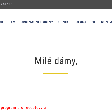
 944 386
OD
TÝM
ORDINAČNÍ HODINY
CENÍK
FOTOGALERIE
KONT
Milé dámy,
 program pro receptový a