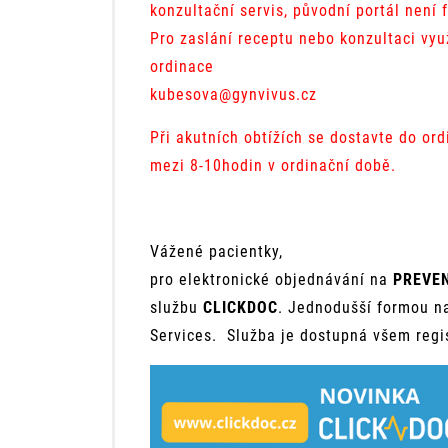
konzultační servis, původní portál není 
Pro zaslání receptu nebo konzultaci vyu
ordinace
kubesova@gynvivus.cz
Při akutních obtížích se dostavte do or
mezi 8-10hodin v ordinační době.
Vážené pacientky,
pro elektronické objednávání na
PREVE
službu
CLICKDOC
. Jednodušší formou na
Services. Služba je dostupná všem reg