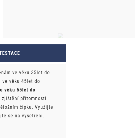
TESTACE
enám ve věku 35let do
m ve věku 45let do
e věku 55let do
 zjištění přítomnosti
děložním čípku. Využijte
jte se na vyšetření.