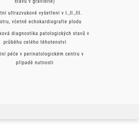
stavů v graviditě)
tní ultrazvukové vyšetření v I.,II.,III.
stru, včetně echokardiografie plodu
ková diagnostika patologických stavů v
průběhu celého těhotenství
ění péče v perinatologickém centru v
případě nutnosti