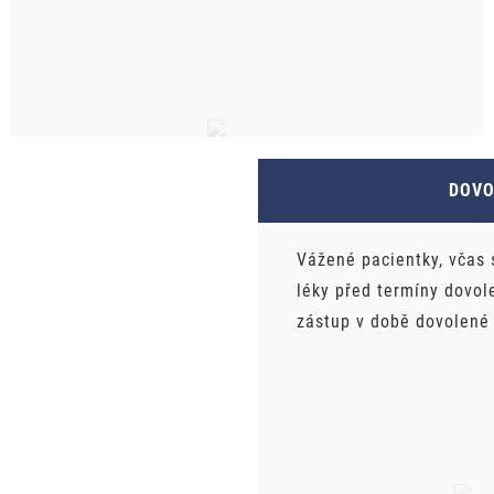
DOV
Vážené pacientky, včas 
léky před termíny dovol
zástup v době dovolené