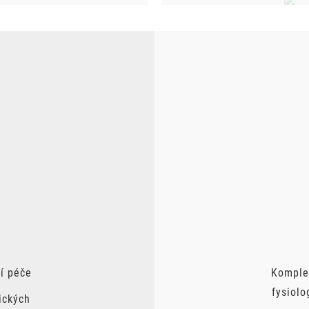
í péče
Komplex
fysiolo
ických