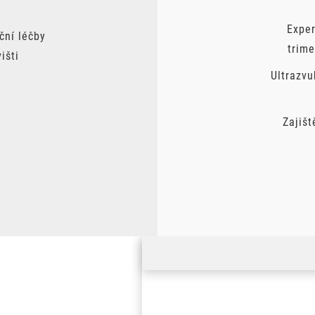
Exper
ční léčby
trime
išti
Ultrazvu
Zajišt