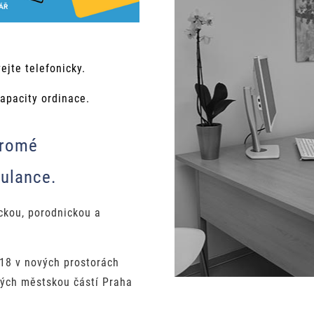
ejte telefonicky.
apacity ordinace.
kromé
bulance.
ckou, porodnickou a
18 v nových prostorách
ých městskou částí Praha