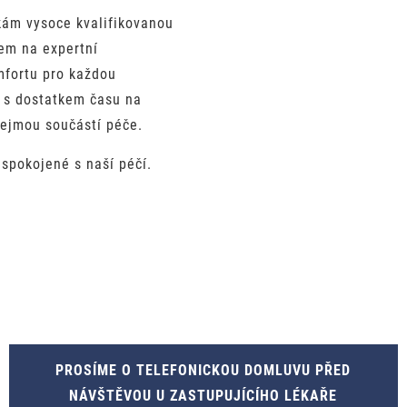
kám vysoce kvalifikovanou
em na expertní
mfortu pro každou
 s dostatkem času na
řejmou součástí péče.
spokojené s naší péčí.
PROSÍME O TELEFONICKOU DOMLUVU PŘED
NÁVŠTĚVOU U ZASTUPUJÍCÍHO LÉKAŘE