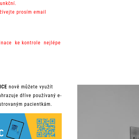
funkční.
žívejte prosím email
dinace ke kontrole nejlépe
NCE
nově můžete využít
hrazuje dříve používaný e-
istrovaným pacientkám.