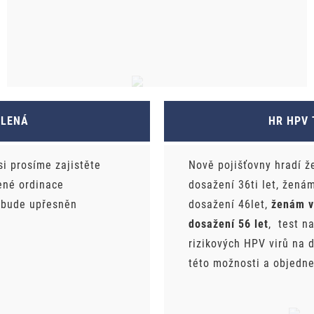
OLENÁ
HR HPV 
si prosíme zajistěte
Nově pojišťovny hradí ž
ené ordinace
dosažení 36ti let, žená
 bude upřesněn
dosažení 46let,
ženám v
dosažení 56 let
, test na
rizikových HPV virů na 
této možnosti a objedne